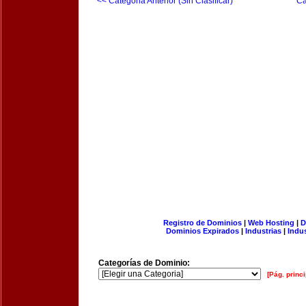
<< Categoria Anterior (Sin Clasificar)
Ca
Registro de Dominios
|
Web Hosting
|
D
Dominios Expirados
|
Industrias
|
Indu
Categorías de Dominio:
[Pág. princi