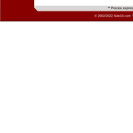
** Precios expre
© 2002/2022 Solo10.com