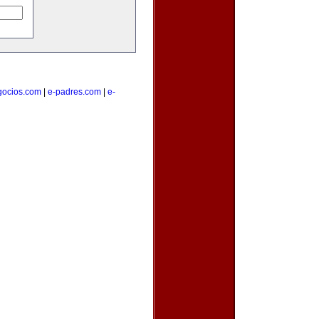
gocios.com
|
e-padres.com
|
e-