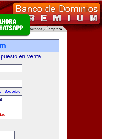
om
 puesto en Venta
s)
,
Sociedad
a!
tas