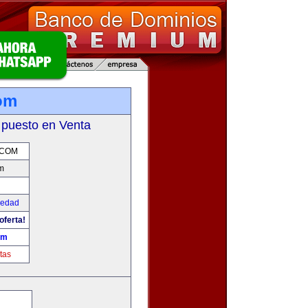
om
 puesto en Venta
.COM
m
iedad
oferta!
om
tas