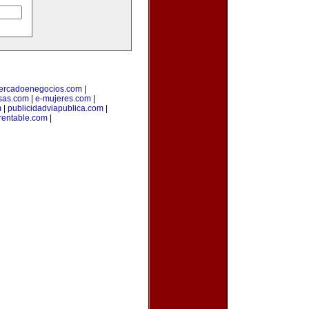
ercadoenegocios.com
|
sas.com
|
e-mujeres.com
|
m
|
publicidadviapublica.com
|
rentable.com
|