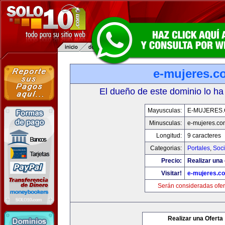
e-mujeres.c
El dueño de este dominio lo ha
Mayusculas:
E-MUJERES
Minusculas:
e-mujeres.co
Longitud:
9 caracteres
Categorias:
Portales
,
Soc
Precio:
Realizar una 
Visitar!
e-mujeres.c
Serán consideradas ofer
Realizar una Oferta