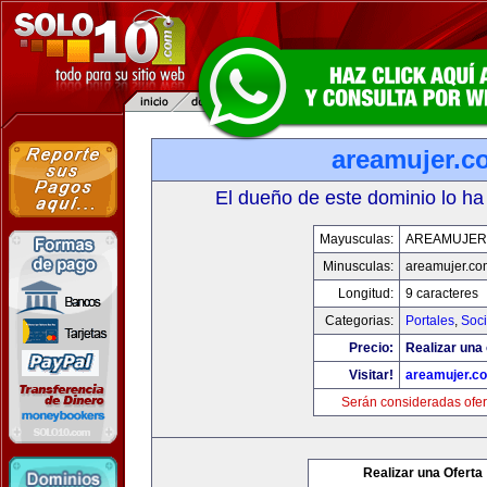
areamujer.c
El dueño de este dominio lo ha
Mayusculas:
AREAMUJER
Minusculas:
areamujer.co
Longitud:
9 caracteres
Categorias:
Portales
,
Soc
Precio:
Realizar una 
Visitar!
areamujer.c
Serán consideradas ofer
Realizar una Oferta