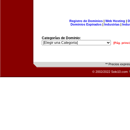
Registro de Dominios
|
Web Hosting
|
D
Dominios Expirados
|
Industrias
|
Indu
Categorías de Dominio:
[Pág. princi
** Precios expre
© 2002/2022 Solo10.com