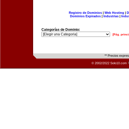
Registro de Dominios
|
Web Hosting
|
D
Dominios Expirados
|
Industrias
|
Indu
Categorías de Dominio:
[Pág. princi
** Precios expre
© 2002/2022 Solo10.com