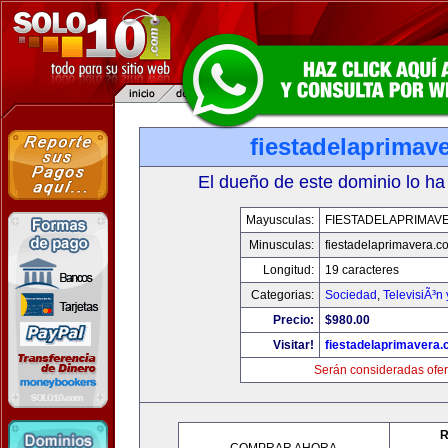
fiestadelaprimav
El dueño de este dominio lo ha
Mayusculas:
FIESTADELAPRIMAV
Minusculas:
fiestadelaprimavera.c
Longitud:
19 caracteres
Categorias:
Sociedad
,
TelevisiÃ³n
Precio:
$980.00
Visitar!
fiestadelaprimavera
Serán consideradas ofer
R