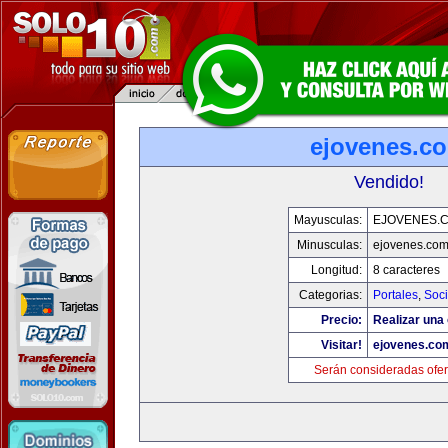
ejovenes.c
Vendido!
Mayusculas:
EJOVENES.
Minusculas:
ejovenes.co
Longitud:
8 caracteres
Categorias:
Portales
,
Soc
Precio:
Realizar una 
Visitar!
ejovenes.co
Serán consideradas ofer