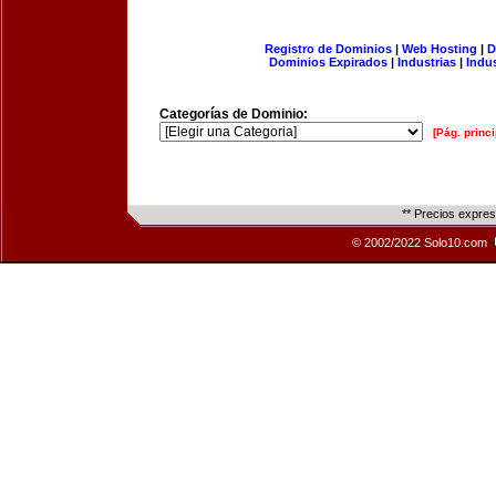
Registro de Dominios
|
Web Hosting
|
D
Dominios Expirados
|
Industrias
|
Indu
Categorías de Dominio:
[Pág. princi
** Precios expre
© 2002/2022 Solo10.com