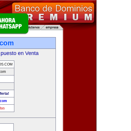
.com
 puesto en Venta
OS.COM
.com
ferta!
.com
tas