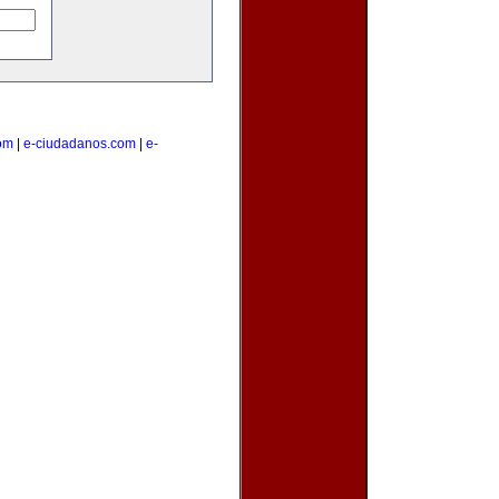
com
|
e-ciudadanos.com
|
e-