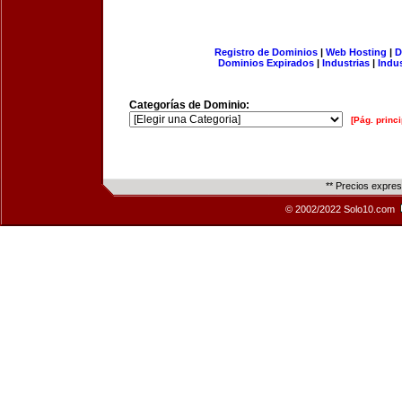
Registro de Dominios
|
Web Hosting
|
D
Dominios Expirados
|
Industrias
|
Indu
Categorías de Dominio:
[Pág. princi
** Precios expre
© 2002/2022 Solo10.com