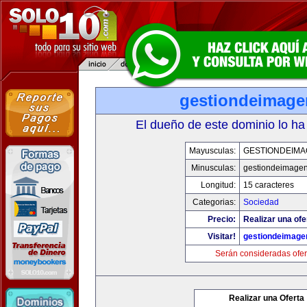
gestiondeimag
El dueño de este dominio lo ha
Mayusculas:
GESTIONDEIMA
Minusculas:
gestiondeimage
Longitud:
15 caracteres
Categorias:
Sociedad
Precio:
Realizar una ofe
Visitar!
gestiondeimage
Serán consideradas ofer
Realizar una Oferta