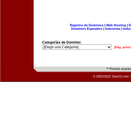
Registro de Dominios
|
Web Hosting
|
D
Dominios Expirados
|
Industrias
|
Indu
Categorías de Dominio:
[Pág. princi
** Precios expre
© 2002/2022 Solo10.com