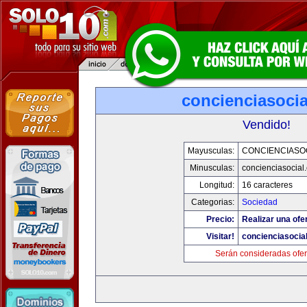
concienciasoci
Vendido!
Mayusculas:
CONCIENCIASO
Minusculas:
concienciasocial
Longitud:
16 caracteres
Categorias:
Sociedad
Precio:
Realizar una ofe
Visitar!
concienciasocia
Serán consideradas ofer