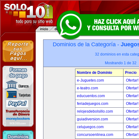
Dominios de la Categoría -
Juegos
32 dominios en esta categ
Mostrando 1 de 32
Nombre de Dominio
Precio
e-Juguetes.com
Ofertar
e-teatro.com
Ofertar
educuentos.com
Ofertar
feriadejuegos.com
Ofertar
relojesdebolsillo.com
Ofertar
guiadiversion.com
Ofertar
celujuegos.com
Ofertar
concursoenlinea.com
Ofertar