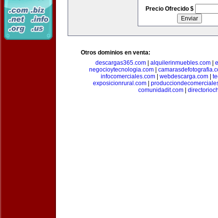
Precio Ofrecido $
Otros dominios en venta:
descargas365.com
|
alquilerinmuebles.com
|
e
negocioytecnologia.com
|
camarasdefotografia.
infocomerciales.com
|
webdescarga.com
|
t
exposicionrural.com
|
producciondecomerciale
comunidadit.com
|
directorioc