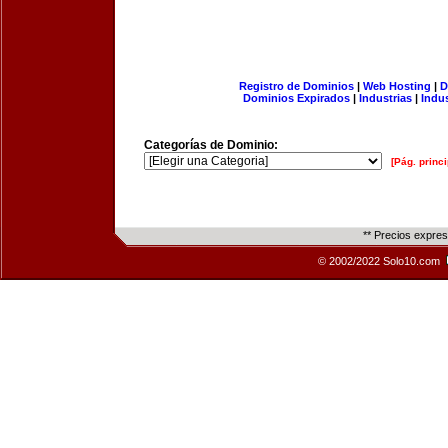
Registro de Dominios
|
Web Hosting
|
D
Dominios Expirados
|
Industrias
|
Indu
Categorías de Dominio:
[Pág. princi
** Precios expre
© 2002/2022 Solo10.com