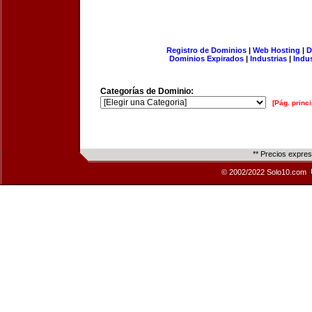
Registro de Dominios
|
Web Hosting
|
D
Dominios Expirados
|
Industrias
|
Indu
Categorías de Dominio:
[Pág. princi
** Precios expre
© 2002/2022 Solo10.com