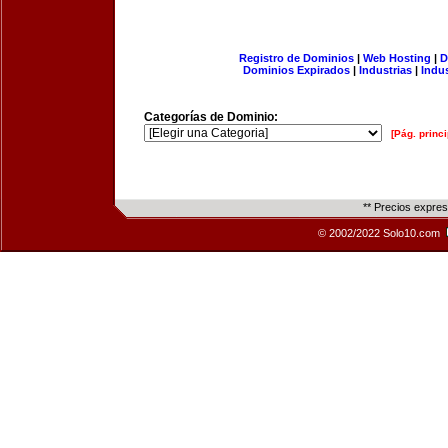
Registro de Dominios
|
Web Hosting
|
D
Dominios Expirados
|
Industrias
|
Indu
Categorías de Dominio:
[Pág. princi
** Precios expre
© 2002/2022 Solo10.com