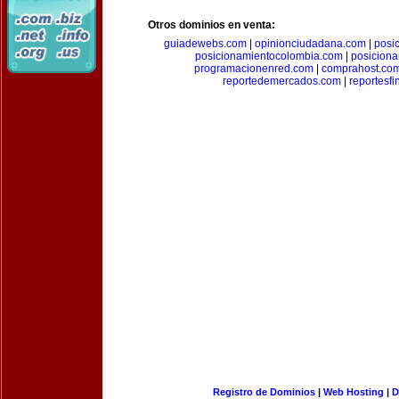
Otros dominios en venta:
guiadewebs.com
|
opinionciudadana.com
|
posi
posicionamientocolombia.com
|
posicion
programacionenred.com
|
comprahost.co
reportedemercados.com
|
reportesf
Registro de Dominios
|
Web Hosting
|
D