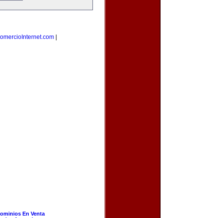
omercioInternet.com
|
ominios En Venta