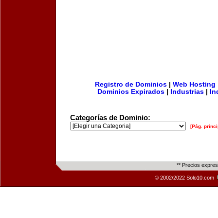
Registro de Dominios
|
Web Hosting
Dominios Expirados
|
Industrias
|
In
Categorías de Dominio:
[Pág. princi
** Precios expre
© 2002/2022 Solo10.com