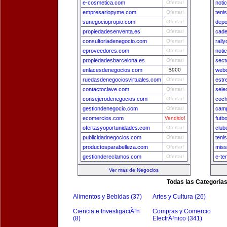
e-cosmetica.com
Ofertar!
noti
empresariopyme.com
Ofertar!
teni
sunegociopropio.com
Ofertar!
depo
propiedadesenventa.es
Ofertar!
cade
consultoriadenegocio.com
Ofertar!
rall
eproveedores.com
Ofertar!
noti
propiedadesbarcelona.es
Ofertar!
sect
enlacesdenegocios.com
$900
webd
ruedasdenegociosvirtuales.com
Ofertar!
estr
contactoclave.com
Ofertar!
sele
consejerodenegocios.com
Ofertar!
coch
gestiondenegocio.com
Ofertar!
camp
ecomercios.com
Vendido!
futb
ofertasyoportunidades.com
Ofertar!
club
publicidadnegocios.com
Ofertar!
teni
productosparabelleza.com
Ofertar!
miss
gestiondereclamos.com
Ofertar!
e-te
Ver mas de Negocios
Todas las Categoria
Alimentos y Bebidas (37)
Artes y Cultura (26)
Ciencia e InvestigaciÃ³n
Compras y Comercio
(8)
ElectrÃ³nico (341)