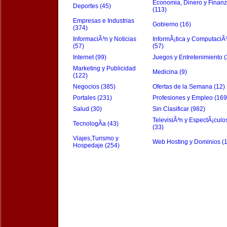
Economia, Dinero y Finan
Deportes (45)
(113)
Empresas e Industrias
Gobierno (16)
(374)
InformaciÃ³n y Noticias
InformÃ¡tica y ComputaciÃ
(57)
(57)
Internet (99)
Juegos y Entretenimiento (
Marketing y Publicidad
Medicina (9)
(122)
Negocios (385)
Ofertas de la Semana (12)
Portales (231)
Profesiones y Empleo (169
Salud (30)
Sin Clasificar (982)
TelevisiÃ³n y EspectÃ¡culo
TecnologÃ­a (43)
(33)
Viajes,Turismo y
Web Hosting y Dominios (
Hospedaje (254)