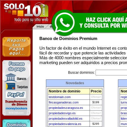
Banco de Dominios Premium
Un factor de éxito en el mundo Internet es con
fácil de recordar y que potencie las actividade
Más de 4000 nombres especialmente seleccion
marketing pueden ser adquiridos a precios pro
Buscar dominios:
Novedades
Nombre de dominio
Precio
Nom
testdomain.com
Ofertar!
regi
fincasganaderas.com
$199
turn
propiedadeszaragoza.es
Ofertar!
prop
propiedadesvigo.es
Ofertar!
bras
propiedadesvalladolid.es
Ofertar!
lide
propiedadesvalencia.es
$295
mun