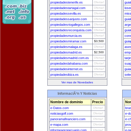
propiedadestenerife.es
Ofertar!
guia
propiedadestartagal.com
Ofertar!
lose
propiedadessevilla.es
Ofertar!
miss
propiedadessanjusto.com
Ofertar!
guia
propiedadesriogallegos.com
Ofertar!
arge
propiedadesreconquista.com
Ofertar!
guia
propiedadesmurcia.es
Ofertar!
con
propiedadesmiramar.com
$3,500
guia
propiedadesmalaga.es
Ofertar!
ases
propiedadesmadrid.es
$2,500
emp
propiedadesmadrid.com.es
Ofertar!
tarj
propiedadeslahabana.com
Ofertar!
sua
propiedadesinternet.es
Ofertar!
gui
propiedadesibiza.es
Ofertar!
sele
Ver mas de Novedades
InformaciÃ³n Y Noticias
Nombre de dominio
Precio
Nom
e-Datos.com
Ofertar!
bra
noticiasgolf.com
Ofertar!
e-d
panoramafinanciero.com
Ofertar!
e-ch
e-mapa.com
Ofertar!
pro
informeagropecuario.com
Ofertar!
e-n