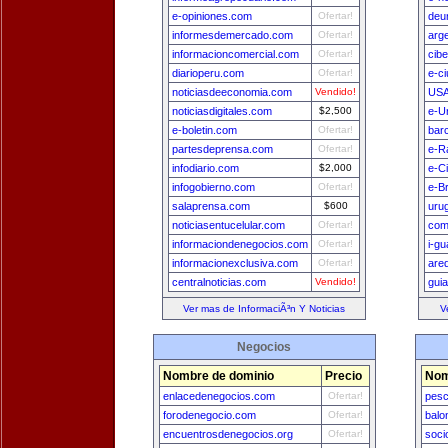
e-opiniones.com
Ofertar!
deu
informesdemercado.com
Ofertar!
arg
informacioncomercial.com
Ofertar!
cib
diarioperu.com
Ofertar!
e-c
noticiasdeeconomia.com
Vendido!
USA
noticiasdigitales.com
$2,500
e-U
e-boletin.com
Ofertar!
bar
partesdeprensa.com
Ofertar!
e-R
infodiario.com
$2,000
e-C
infogobierno.com
Ofertar!
e-Br
salaprensa.com
$600
uru
noticiasentucelular.com
Ofertar!
com
informaciondenegocios.com
Ofertar!
i-g
informacionexclusiva.com
Ofertar!
are
centralnoticias.com
Vendido!
gui
Ver mas de InformaciÃ³n Y Noticias
V
Negocios
Nombre de dominio
Precio
Nom
enlacedenegocios.com
Ofertar!
pesc
forodenegocio.com
Ofertar!
balo
encuentrosdenegocios.org
Ofertar!
soci