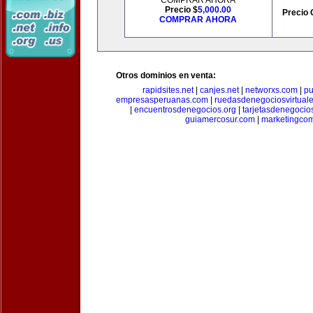
COMPRAR AHORA
Precio $
5,000.00
Precio 
COMPRAR AHORA
Otros dominios en venta:
rapidsites.net
|
canjes.net
|
networxs.com
|
pu
empresasperuanas.com
|
ruedasdenegociosvirtual
|
encuentrosdenegocios.org
|
tarjetasdenegocio
guiamercosur.com
|
marketingcom