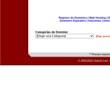
Registro de Dominios
|
Web Hosting
|
D
Dominios Expirados
|
Industrias
|
Indu
Categorías de Dominio:
[Pág. princi
** Precios expre
© 2002/2022 Solo10.com