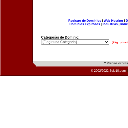
Registro de Dominios
|
Web Hosting
|
D
Dominios Expirados
|
Industrias
|
Indu
Categorías de Dominio:
[Pág. princi
** Precios expre
© 2002/2022 Solo10.com