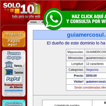
guiamercosul
El dueño de este dominio lo ha
Mayusculas:
GUIAMERCOS
Minusculas:
guiamercosul.
Longitud:
12 caracteres
Categorias:
Negocios
Precio:
$550.00
Visitar!
guiamercosul
Serán consideradas ofer
R