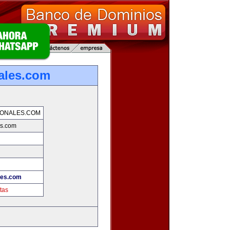
ales.com
IONALES.COM
es.com
les.com
tas