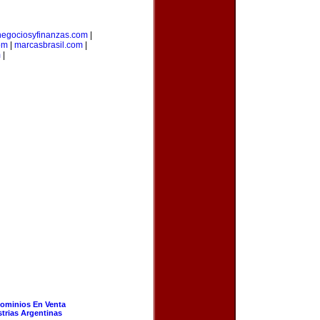
negociosyfinanzas.com
|
om
|
marcasbrasil.com
|
m
|
ominios En Venta
strias Argentinas