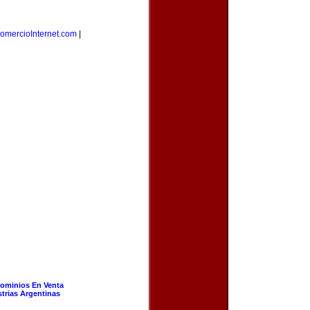
omercioInternet.com
|
ominios En Venta
strias Argentinas