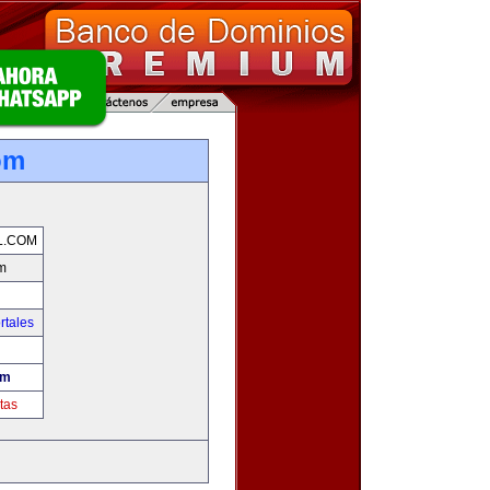
om
L.COM
m
rtales
om
tas