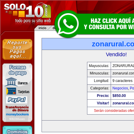
zonarural.c
Vendido!
Mayusculas:
ZONARURA
Minusculas:
zonarural.co
Longitud:
9 caracteres
Categorias:
Negocios
,
Po
Precio:
$850.00
Visitar!
zonarural.c
Serán consideradas ofer