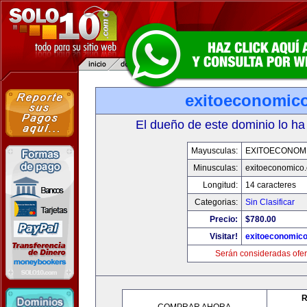
exitoeconomic
El dueño de este dominio lo ha
Mayusculas:
EXITOECONOM
Minusculas:
exitoeconomico
Longitud:
14 caracteres
Categorias:
Sin Clasificar
Precio:
$780.00
Visitar!
exitoeconomic
Serán consideradas ofer
R