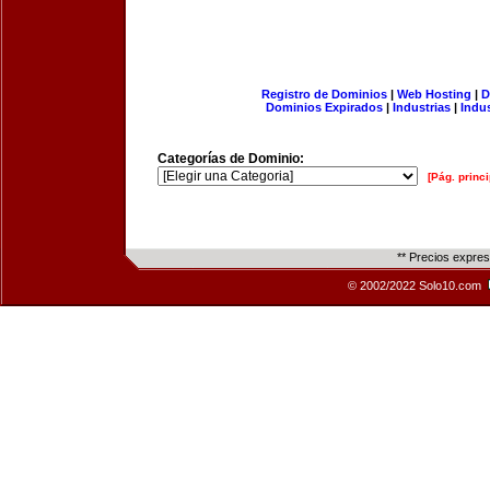
Registro de Dominios
|
Web Hosting
|
D
Dominios Expirados
|
Industrias
|
Indu
Categorías de Dominio:
[Pág. princi
** Precios expre
© 2002/2022 Solo10.com