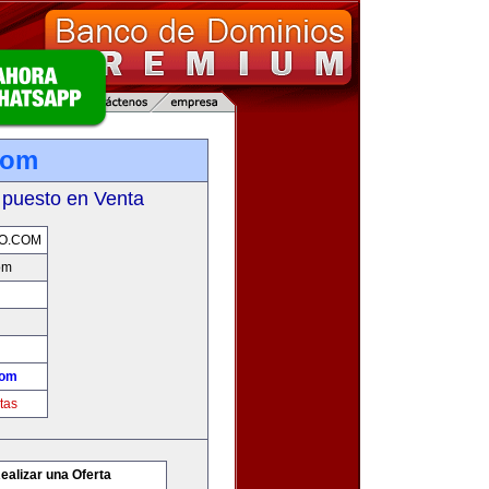
com
 puesto en Venta
O.COM
om
com
tas
ealizar una Oferta