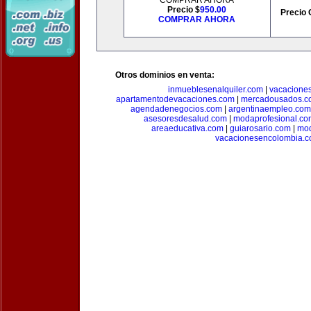
COMPRAR AHORA
Precio $
950.00
Precio 
COMPRAR AHORA
Otros dominios en venta:
inmueblesenalquiler.com
|
vacacione
apartamentodevacaciones.com
|
mercadousados.c
agendadenegocios.com
|
argentinaempleo.com
asesoresdesalud.com
|
modaprofesional.co
areaeducativa.com
|
guiarosario.com
|
mod
vacacionesencolombia.