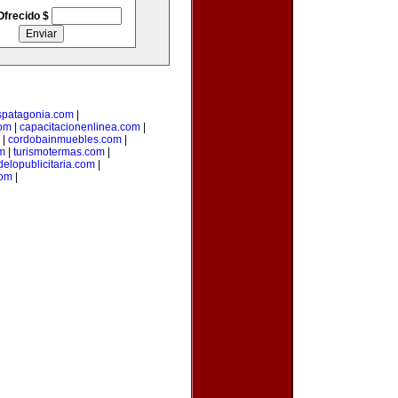
Ofrecido $
spatagonia.com
|
om
|
capacitacionenlinea.com
|
|
cordobainmuebles.com
|
m
|
turismotermas.com
|
elopublicitaria.com
|
com
|