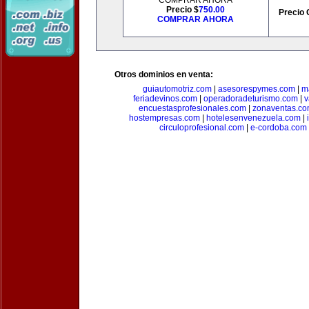
COMPRAR AHORA
Precio $
750.00
Precio 
COMPRAR AHORA
Otros dominios en venta:
guiautomotriz.com
|
asesorespymes.com
|
m
feriadevinos.com
|
operadoradeturismo.com
|
v
encuestasprofesionales.com
|
zonaventas.c
hostempresas.com
|
hotelesenvenezuela.com
|
circuloprofesional.com
|
e-cordoba.com