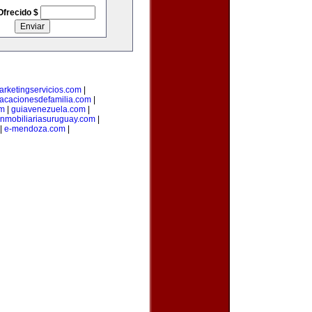
Ofrecido $
arketingservicios.com
|
acacionesdefamilia.com
|
om
|
guiavenezuela.com
|
inmobiliariasuruguay.com
|
|
e-mendoza.com
|