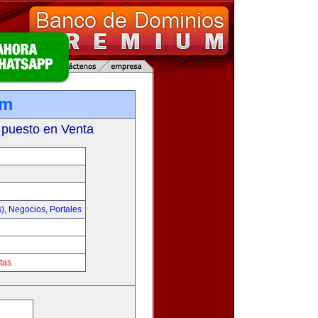
om
 puesto en Venta
s)
,
Negocios
,
Portales
tas