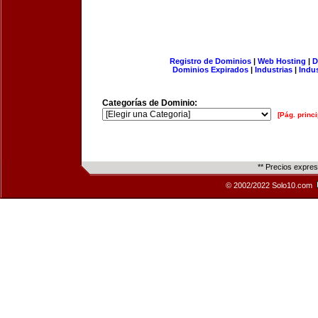
Registro de Dominios
|
Web Hosting
|
D
Dominios Expirados
|
Industrias
|
Indu
Categorías de Dominio:
[Pág. princi
** Precios expre
© 2002/2022 Solo10.com