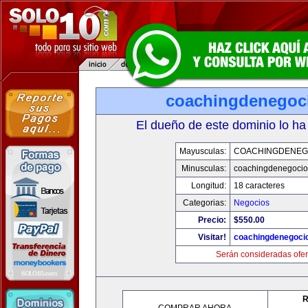
coachingdenegoc
El dueño de este dominio lo ha
Mayusculas:
COACHINGDENEG
Minusculas:
coachingdenegoci
Longitud:
18 caracteres
Categorias:
Negocios
Precio:
$550.00
Visitar!
coachingdenegoci
Serán consideradas ofer
R