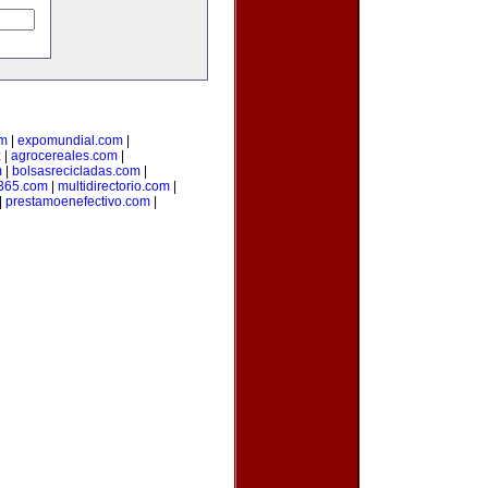
om
|
expomundial.com
|
z
|
agrocereales.com
|
m
|
bolsasrecicladas.com
|
s365.com
|
multidirectorio.com
|
|
prestamoenefectivo.com
|