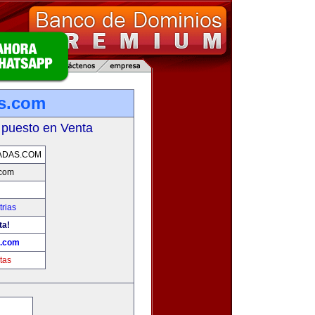
as.com
 puesto en Venta
ADAS.COM
.com
rias
ta!
s.com
tas