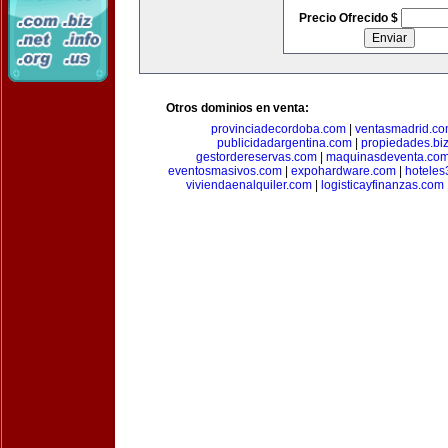
Precio Ofrecido $
Otros dominios en venta:
provinciadecordoba.com
|
ventasmadrid.c
publicidadargentina.com
|
propiedades.bi
gestordereservas.com
|
maquinasdeventa.co
eventosmasivos.com
|
expohardware.com
|
hotele
viviendaenalquiler.com
|
logisticayfinanzas.com