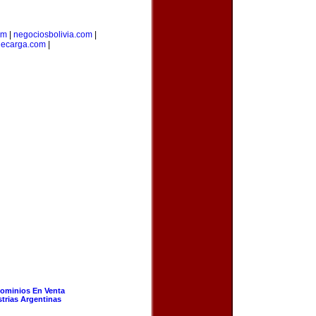
om
|
negociosbolivia.com
|
decarga.com
|
ominios En Venta
strias Argentinas