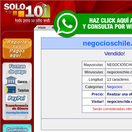
negocioschile
Vendido!
Mayusculas:
NEGOCIOSCHI
Minusculas:
negocioschile.
Longitud:
13 caracteres
Categorias:
Negocios
Precio:
Realizar una of
Visitar!
negocioschile
Serán consideradas ofer