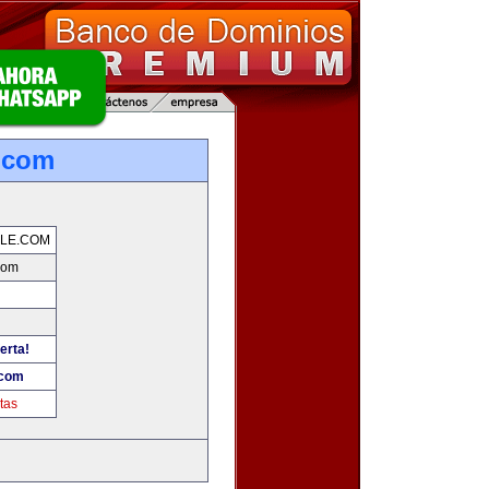
.com
LE.COM
com
erta!
.com
tas