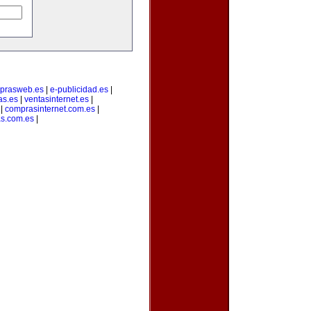
prasweb.es
|
e-publicidad.es
|
as.es
|
ventasinternet.es
|
|
comprasinternet.com.es
|
s.com.es
|