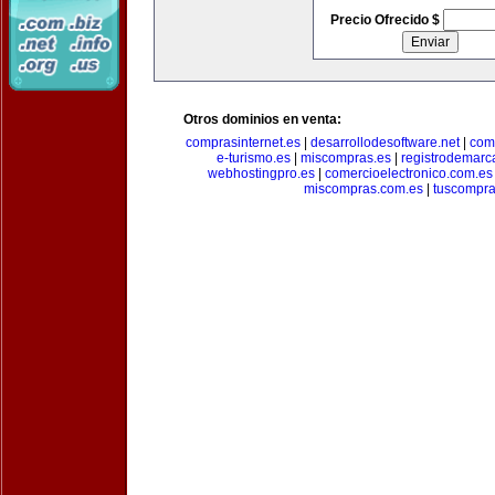
Precio Ofrecido $
Otros dominios en venta:
comprasinternet.es
|
desarrollodesoftware.net
|
com
e-turismo.es
|
miscompras.es
|
registrodemarc
webhostingpro.es
|
comercioelectronico.com.es
miscompras.com.es
|
tuscompra