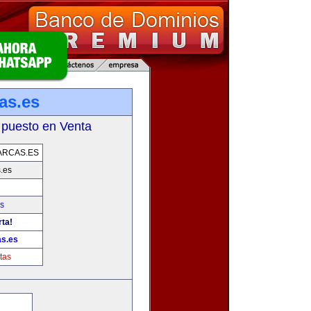
as.es
 puesto en Venta
ARCAS.ES
.es
s
rta!
as.es
tas