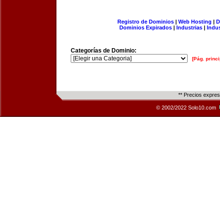
Registro de Dominios
|
Web Hosting
|
D
Dominios Expirados
|
Industrias
|
Indu
Categorías de Dominio:
[Pág. princi
** Precios expre
© 2002/2022 Solo10.com