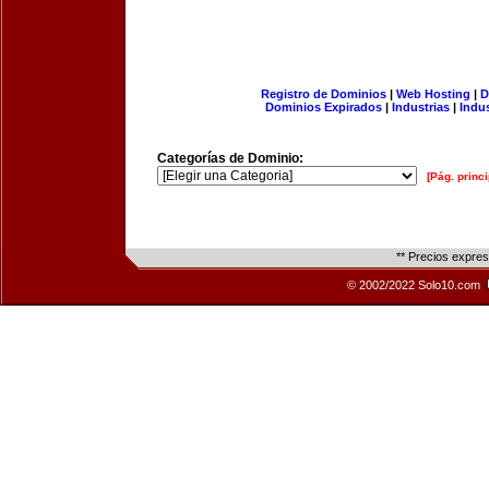
Registro de Dominios
|
Web Hosting
|
D
Dominios Expirados
|
Industrias
|
Indu
Categorías de Dominio:
[Pág. princi
** Precios expre
© 2002/2022 Solo10.com