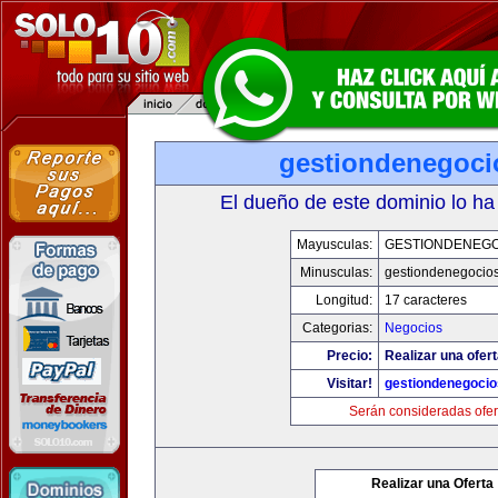
gestiondenegoc
El dueño de este dominio lo ha
Mayusculas:
GESTIONDENEG
Minusculas:
gestiondenegocio
Longitud:
17 caracteres
Categorias:
Negocios
Precio:
Realizar una ofert
Visitar!
gestiondenegoci
Serán consideradas ofer
Realizar una Oferta