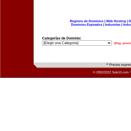
Registro de Dominios
|
Web Hosting
|
D
Dominios Expirados
|
Industrias
|
Indu
Categorías de Dominio:
[Pág. princi
** Precios expre
© 2002/2022 Solo10.com