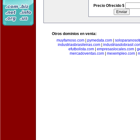
Precio Ofrecido $
Otros dominios en venta:
muyfamoso.com
|
pymedata.com
|
soloparanosot
industriasbrasileiras.com
|
industriasdobrasil.co
efutbolista.com
|
empresaslocales.com
|
g
mercadoventas.com
|
mexempleo.com
|
m