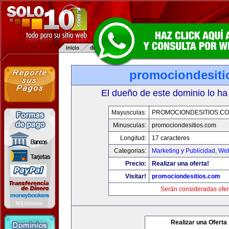
promociondesiti
El dueño de este dominio lo ha
Mayusculas:
PROMOCIONDESITIOS.C
Minusculas:
promociondesitios.com
Longitud:
17 caracteres
Categorias:
Marketing y Publicidad
,
Web
Precio:
Realizar una oferta!
Visitar!
promociondesitios.com
Serán consideradas ofer
Realizar una Oferta