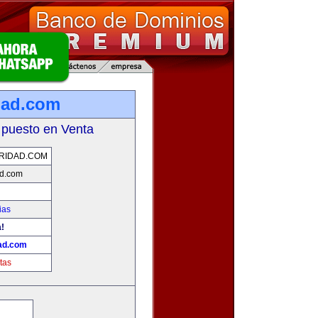
dad.com
 puesto en Venta
RIDAD.COM
ad.com
ias
a!
ad.com
tas