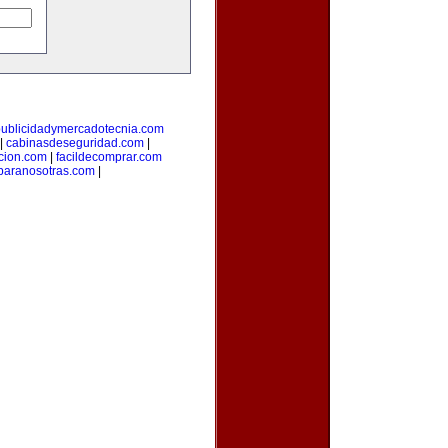
publicidadymercadotecnia.com
|
cabinasdeseguridad.com
|
icion.com
|
facildecomprar.com
paranosotras.com
|