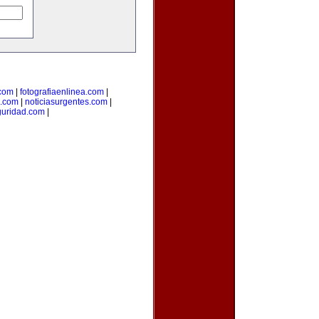
.com
|
fotografiaenlinea.com
|
.com
|
noticiasurgentes.com
|
guridad.com
|