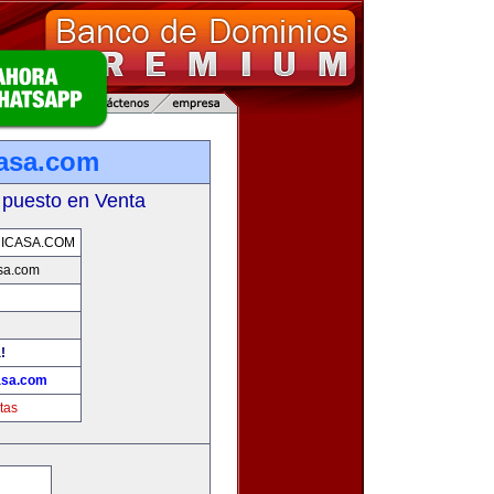
asa.com
 puesto en Venta
ICASA.COM
sa.com
!
asa.com
tas