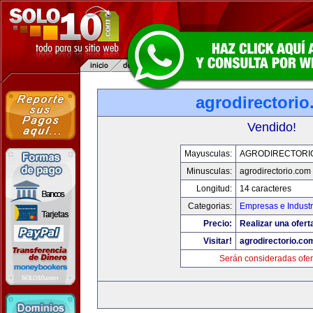
agrodirectori
Vendido!
Mayusculas:
AGRODIRECTORI
Minusculas:
agrodirectorio.com
Longitud:
14 caracteres
Categorias:
Empresas e Industr
Precio:
Realizar una ofert
Visitar!
agrodirectorio.co
Serán consideradas ofer