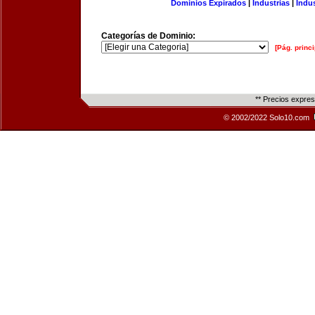
Dominios Expirados
|
Industrias
|
Indu
Categorías de Dominio:
[Pág. princi
** Precios expre
© 2002/2022 Solo10.com