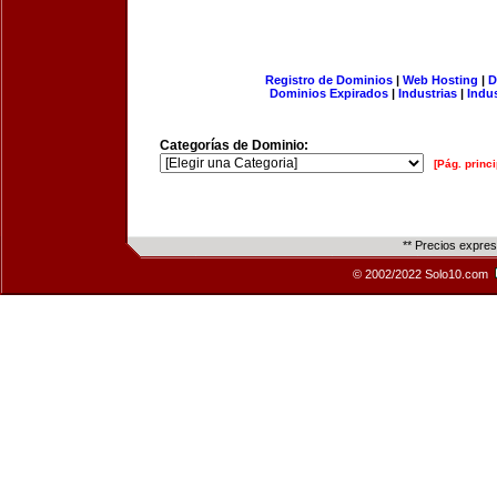
Registro de Dominios
|
Web Hosting
|
D
Dominios Expirados
|
Industrias
|
Indu
Categorías de Dominio:
[Pág. princi
** Precios expre
© 2002/2022 Solo10.com