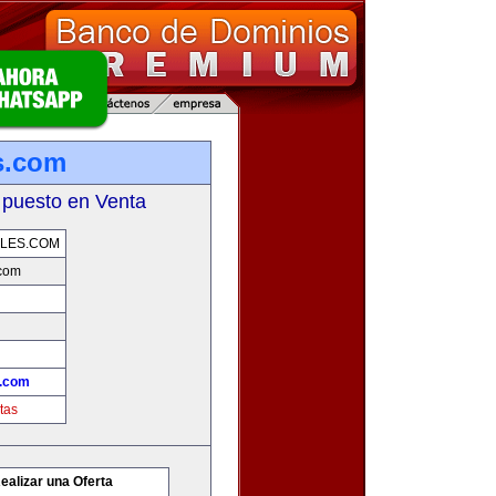
s.com
 puesto en Venta
LES.COM
.com
s.com
tas
ealizar una Oferta