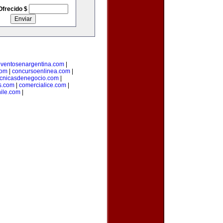
Ofrecido $
ventosenargentina.com
|
com
|
concursoenlinea.com
|
ecnicasdenegocio.com
|
s.com
|
comercialice.com
|
hile.com
|