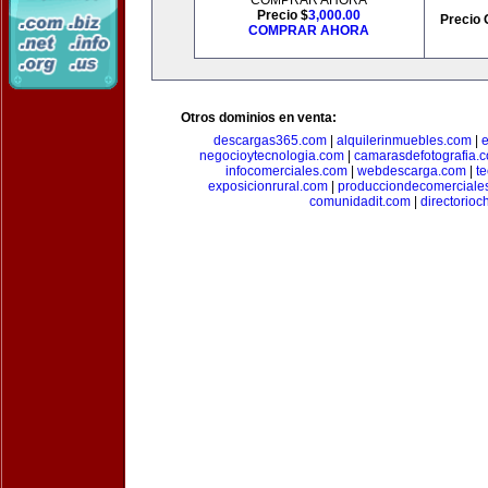
COMPRAR AHORA
Precio $
3,000.00
Precio 
COMPRAR AHORA
Otros dominios en venta:
descargas365.com
|
alquilerinmuebles.com
|
e
negocioytecnologia.com
|
camarasdefotografia.
infocomerciales.com
|
webdescarga.com
|
t
exposicionrural.com
|
producciondecomerciale
comunidadit.com
|
directorioc