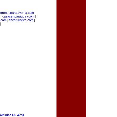
errenosparalaventa.com
|
|
casasenparaguay.com
|
s.com
|
fincaturistica.com
|
|
ominios En Venta