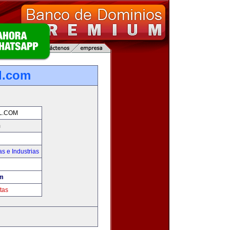
l.com
L.COM
m
s e Industrias
om
tas