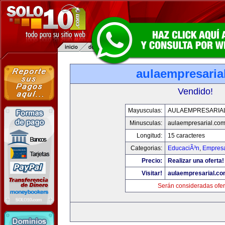
aulaempresaria
Vendido!
Mayusculas:
AULAEMPRESARIA
Minusculas:
aulaempresarial.co
Longitud:
15 caracteres
Categorias:
EducaciÃ³n
,
Empresa
Precio:
Realizar una oferta!
Visitar!
aulaempresarial.c
Serán consideradas ofer