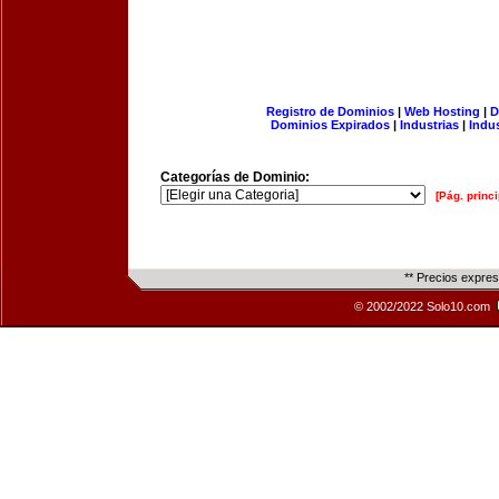
Registro de Dominios
|
Web Hosting
|
D
Dominios Expirados
|
Industrias
|
Indu
Categorías de Dominio:
[Pág. princi
** Precios expre
© 2002/2022 Solo10.com