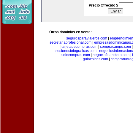
Precio Ofrecido $
Otros dominios en venta:
segurosparaviajeros.com
|
emprendimient
secretariaprofesional.com
|
empresasdominicanas.
|
tarjetadecompras.com
|
compracampo.com
sesionesfotograficas.com
|
negociosinternacion
solocompras.com
|
negociofinanciero.com
|
guiachicos.com
|
comprarunre