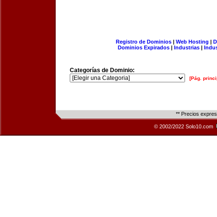
Registro de Dominios
|
Web Hosting
|
D
Dominios Expirados
|
Industrias
|
Indu
Categorías de Dominio:
[Pág. princi
** Precios expre
© 2002/2022 Solo10.com