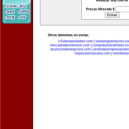
Realizar una Oferta
Precio Ofrecido $
Otros dominios en venta:
USApropiedades.com
|
soloprogramacion.c
mercadodeinversion.com
|
comprasindustriales.c
anunciosdenegocios.com
|
analistasempresariale
negocioensucasa.com
|
monetize