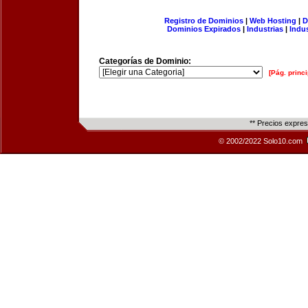
Registro de Dominios
|
Web Hosting
|
D
Dominios Expirados
|
Industrias
|
Indu
Categorías de Dominio:
[Pág. princi
** Precios expre
© 2002/2022 Solo10.com