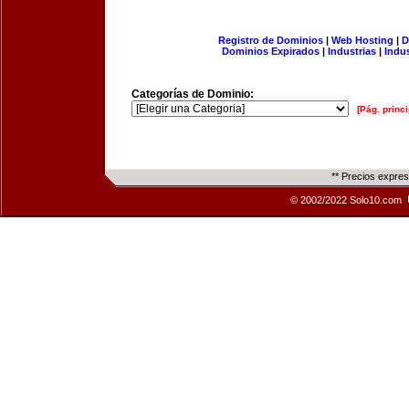
Registro de Dominios
|
Web Hosting
|
D
Dominios Expirados
|
Industrias
|
Indu
Categorías de Dominio:
[Pág. princi
** Precios expre
© 2002/2022 Solo10.com