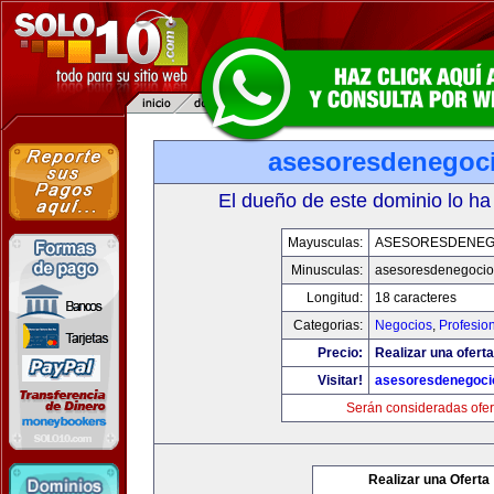
asesoresdenegoc
El dueño de este dominio lo ha
Mayusculas:
ASESORESDENEG
Minusculas:
asesoresdenegocio
Longitud:
18 caracteres
Categorias:
Negocios
,
Profesio
Precio:
Realizar una oferta
Visitar!
asesoresdenegoci
Serán consideradas ofer
Realizar una Oferta