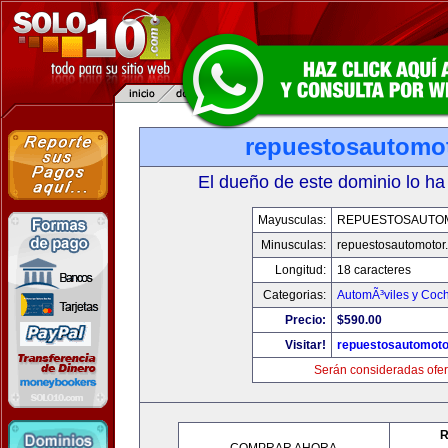
repuestosautomo
El dueño de este dominio lo ha
Mayusculas:
REPUESTOSAUTO
Minusculas:
repuestosautomotor
Longitud:
18 caracteres
Categorias:
AutomÃ³viles y Coc
Precio:
$590.00
Visitar!
repuestosautomoto
Serán consideradas ofer
R