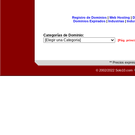
Registro de Dominios
|
Web Hosting
|
D
Dominios Expirados
|
Industrias
|
Indu
Categorías de Dominio:
[Pág. princi
** Precios expre
© 2002/2022 Solo10.com