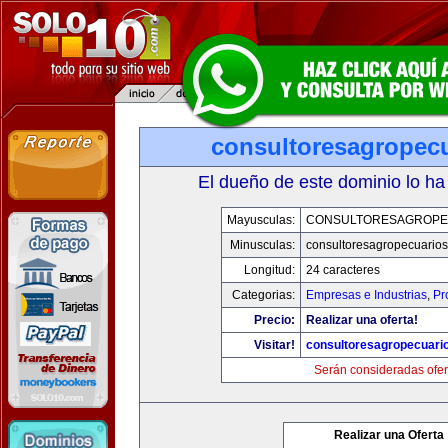
consultoresagropec
El dueño de este dominio lo ha
Mayusculas:
CONSULTORESAGROPE
Minusculas:
consultoresagropecuario
Longitud:
24 caracteres
Categorias:
Empresas e Industrias
,
Pr
Precio:
Realizar una oferta!
Visitar!
consultoresagropecuari
Serán consideradas ofer
Realizar una Oferta