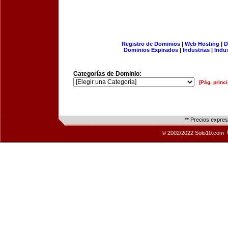
Registro de Dominios
|
Web Hosting
|
D
Dominios Expirados
|
Industrias
|
Indu
Categorías de Dominio:
[Pág. princi
** Precios expre
© 2002/2022 Solo10.com