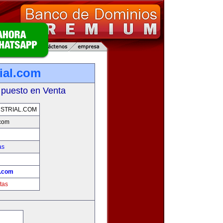
ial.com
 puesto en Venta
STRIAL.COM
.com
as
l.com
tas