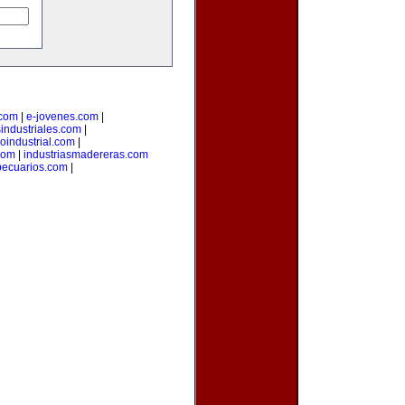
.com
|
e-jovenes.com
|
sindustriales.com
|
loindustrial.com
|
com
|
industriasmadereras.com
pecuarios.com
|