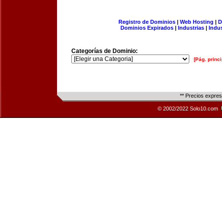
Registro de Dominios
|
Web Hosting
|
D
Dominios Expirados
|
Industrias
|
Indu
Categorías de Dominio:
[Pág. princi
** Precios expre
© 2002/2022 Solo10.com