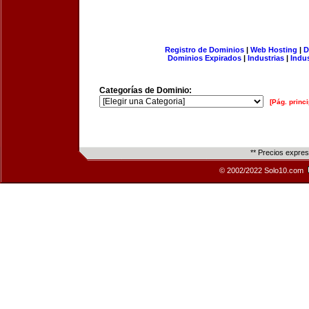
Registro de Dominios
|
Web Hosting
|
D
Dominios Expirados
|
Industrias
|
Indu
Categorías de Dominio:
[Pág. princi
** Precios expre
© 2002/2022 Solo10.com